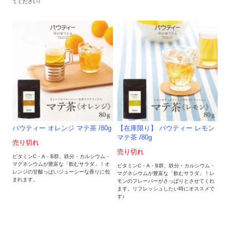
てください♪
パウティー オレンジ マテ茶 /80g
【在庫限り】 パウティー レモン
マテ茶 /80g
売り切れ
売り切れ
ビタミンC・A・B群、鉄分・カルシウム・
マグネシウムが豊富な「飲むサラダ」！オ
ビタミンC・A・B群、鉄分・カルシウム・
レンジの甘酸っぱいジューシーな香りに包
マグネシウムが豊富な「飲むサラダ」！レ
まれます。
モンのフレーバーがさっぱりとさせてくれ
ます。リフレッシュしたい時にオススメで
す♪