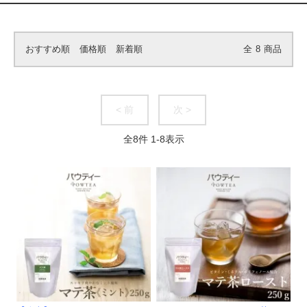
おすすめ順
価格順
新着順
全
8
商品
< 前
次 >
全
8
件
1
-
8
表示