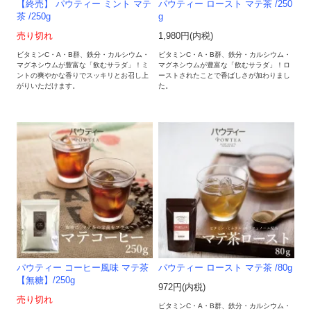
【終売】 パウティー ミント マテ
パウティー ロースト マテ茶 /250
茶 /250g
g
売り切れ
1,980円(内税)
ビタミンC・A・B群、鉄分・カルシウム・
ビタミンC・A・B群、鉄分・カルシウム・
マグネシウムが豊富な「飲むサラダ」！ミ
マグネシウムが豊富な「飲むサラダ」！ロ
ントの爽やかな香りでスッキリとお召し上
ーストされたことで香ばしさが加わりまし
がりいただけます。
た。
パウティー コーヒー風味 マテ茶
パウティー ロースト マテ茶 /80g
【無糖】/250g
972円(内税)
売り切れ
ビタミンC・A・B群、鉄分・カルシウム・