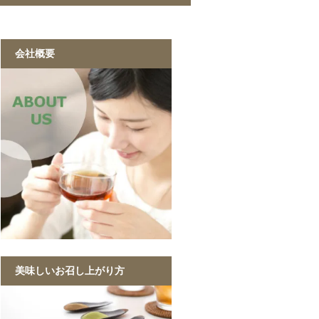
緑茶 40g
黒烏龍茶 40g
ジャスミン茶 40g
ルイボスティー 40g
黒ウーロン茶 1kg
ジャスミンが香る
ストレート紅茶 1kg
香ばしい麦茶 1kg
烏龍茶 1kg
ほうじ茶 1kg
緑茶 1kg
黒ウーロン茶 1kg
会社概要
美味しいお召し上がり方