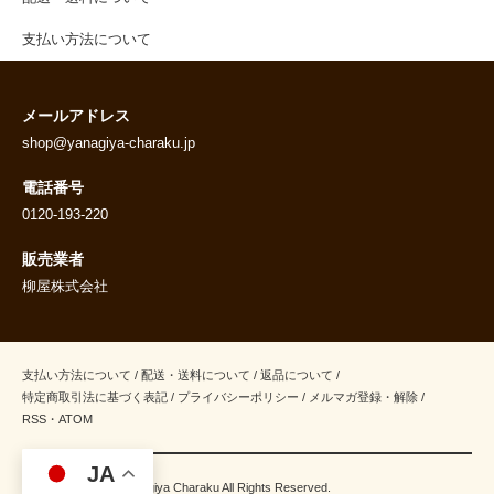
支払い方法について
メールアドレス
shop@yanagiya-charaku.jp
電話番号
0120-193-220
販売業者
柳屋株式会社
支払い方法について
/
配送・送料について
/
返品について
/
特定商取引法に基づく表記
/
プライバシーポリシー
/
メルマガ登録・解除
/
RSS
・
ATOM
JA
Copyright(C)2018 Yanagiya Charaku All Rights Reserved.