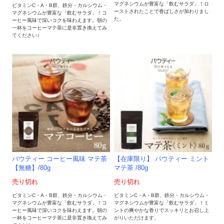
マグネシウムが豊富な「飲むサラダ」！ロ
ビタミンC・A・B群、鉄分・カルシウム・
ーストされたことで香ばしさが加わりまし
マグネシウムが豊富な「飲むサラダ」！コ
た。
ーヒー風味で深いコクを味わえます。朝の
一杯をコーヒーマテ茶に是非置き換えてみ
てください♪
パウティー コーヒー風味 マテ茶
【在庫限り】 パウティー ミント
【無糖】/80g
マテ茶 /80g
売り切れ
売り切れ
ビタミンC・A・B群、鉄分・カルシウム・
ビタミンC・A・B群、鉄分・カルシウム・
マグネシウムが豊富な「飲むサラダ」！コ
マグネシウムが豊富な「飲むサラダ」！ミ
ーヒー風味で深いコクを味わえます。朝の
ントの爽やかな香りでスッキリとお召し上
一杯をコーヒーマテ茶に是非置き換えてみ
がりいただけます。