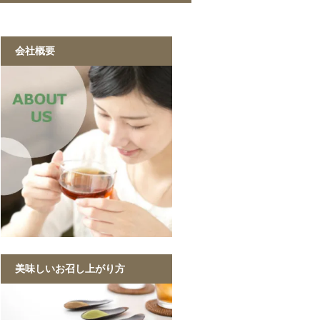
緑茶 40g
黒烏龍茶 40g
ジャスミン茶 40g
ルイボスティー 40g
黒ウーロン茶 1kg
ジャスミンが香る
ストレート紅茶 1kg
香ばしい麦茶 1kg
烏龍茶 1kg
ほうじ茶 1kg
緑茶 1kg
黒ウーロン茶 1kg
会社概要
美味しいお召し上がり方