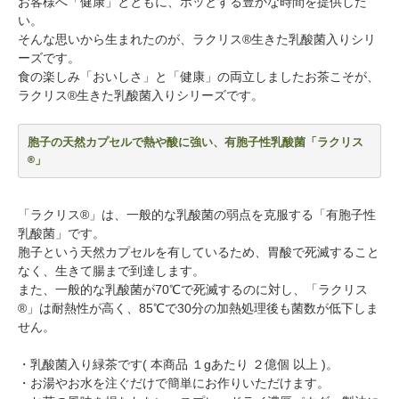
お客様へ「健康」とともに、ホッとする豊かな時間を提供した
い。
そんな思いから生まれたのが、ラクリス®生きた乳酸菌入りシリ
ーズです。
食の楽しみ「おいしさ」と「健康」の両立しましたお茶こそが、
ラクリス®生きた乳酸菌入りシリーズです。
胞子の天然カプセルで熱や酸に強い、有胞子性乳酸菌「ラクリス
®」
「ラクリス®」は、一般的な乳酸菌の弱点を克服する「有胞子性
乳酸菌」です。
胞子という天然カプセルを有しているため、胃酸で死滅すること
なく、生きて腸まで到達します。
また、一般的な乳酸菌が70℃で死滅するのに対し、「ラクリス
®」は耐熱性が高く、85℃で30分の加熱処理後も菌数が低下しま
せん。
・乳酸菌入り緑茶です( 本商品 １gあたり ２億個 以上 )。
・お湯やお水を注ぐだけで簡単にお作りいただけます。