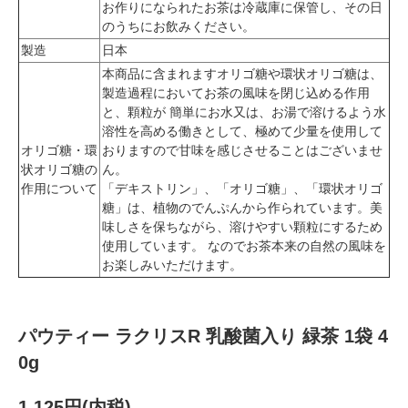
お作りになられたお茶は冷蔵庫に保管し、その日
のうちにお飲みください。
製造
日本
本商品に含まれますオリゴ糖や環状オリゴ糖は、
製造過程においてお茶の風味を閉じ込める作用
と、顆粒が 簡単にお水又は、お湯で溶けるよう水
溶性を高める働きとして、極めて少量を使用して
オリゴ糖・環
おりますので甘味を感じさせることはございませ
状オリゴ糖の
ん。
作用について
「デキストリン」、「オリゴ糖」、「環状オリゴ
糖」は、植物のでんぷんから作られています。美
味しさを保ちながら、溶けやすい顆粒にするため
使用しています。 なのでお茶本来の自然の風味を
お楽しみいただけます。
パウティー ラクリスR 乳酸菌入り 緑茶 1袋 4
0g
1,125円(内税)