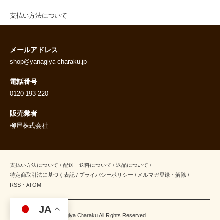
支払い方法について
メールアドレス
shop@yanagiya-charaku.jp
電話番号
0120-193-220
販売業者
柳屋株式会社
支払い方法について
/
配送・送料について
/
返品について
/
特定商取引法に基づく表記
/
プライバシーポリシー
/
メルマガ登録・解除
/
RSS
・
ATOM
JA
Copyright(C)2018 Yanagiya Charaku All Rights Reserved.