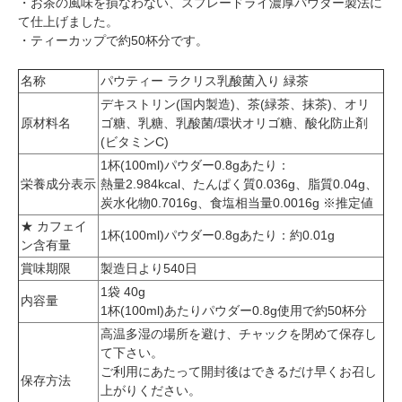
・お茶の風味を損なわない、スプレードライ濃厚パウダー製法に
て仕上げました。
・ティーカップで約50杯分です。
名称
パウティー ラクリス乳酸菌入り 緑茶
デキストリン(国内製造)、茶(緑茶、抹茶)、オリ
原材料名
ゴ糖、乳糖、乳酸菌/環状オリゴ糖、酸化防止剤
(ビタミンC)
1杯(100ml)パウダー0.8gあたり：
栄養成分表示
熱量2.984kcal、たんぱく質0.036g、脂質0.04g、
炭水化物0.7016g、食塩相当量0.0016g ※推定値
★ カフェイ
1杯(100ml)パウダー0.8gあたり：約0.01g
ン含有量
賞味期限
製造日より540日
1袋 40g
内容量
1杯(100ml)あたりパウダー0.8g使用で約50杯分
高温多湿の場所を避け、チャックを閉めて保存し
て下さい。
ご利用にあたって開封後はできるだけ早くお召し
保存方法
上がりください。