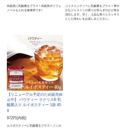
烏龍茶に乳酸菌をプラス！烏龍茶ポリフェ
ジャスミンティーに乳酸菌をプラス！華や
ノールもとれる健康茶です♪
かなジャスミンの香りが安らぎのひと時を
演出します。甘く、上品な香りとスッキリ
とした味わいをお楽しみください。
【リニューアル予定のため販売休
止中】 パウティー ラクリスR 乳
酸菌入り ルイボスティー 1袋 40
g
972円(内税)
ルイボスティーに乳酸菌をプラス！ノンカ