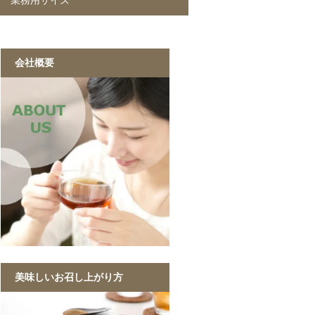
業務用サイズ
ラクリスR生きた乳酸菌入り
ラクリスR生きた乳酸菌入り
ラクリスR生きた乳酸菌入り
ラクリスR生きた乳酸菌入り
緑茶 40g
黒烏龍茶 40g
ジャスミン茶 40g
ルイボスティー 40g
黒ウーロン茶 1kg
ジャスミンが香る
ストレート紅茶 1kg
香ばしい麦茶 1kg
烏龍茶 1kg
ほうじ茶 1kg
緑茶 1kg
黒ウーロン茶 1kg
会社概要
美味しいお召し上がり方