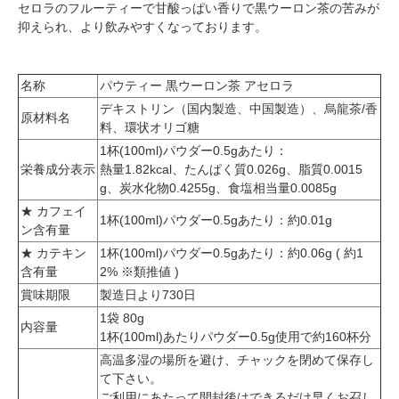
セロラのフルーティーで甘酸っぱい香りで黒ウーロン茶の苦みが
抑えられ、より飲みやすくなっております。
名称
パウティー 黒ウーロン茶 アセロラ
デキストリン（国内製造、中国製造）、烏龍茶/香
原材料名
料、環状オリゴ糖
1杯(100ml)パウダー0.5gあたり：
栄養成分表示
熱量1.82kcal、たんぱく質0.026g、脂質0.0015
g、炭水化物0.4255g、食塩相当量0.0085g
★ カフェイ
1杯(100ml)パウダー0.5gあたり：約0.01g
ン含有量
★ カテキン
1杯(100ml)パウダー0.5gあたり：約0.06g ( 約1
含有量
2% ※類推値 )
賞味期限
製造日より730日
1袋 80g
内容量
1杯(100ml)あたりパウダー0.5g使用で約160杯分
高温多湿の場所を避け、チャックを閉めて保存し
て下さい。
ご利用にあたって開封後はできるだけ早くお召し