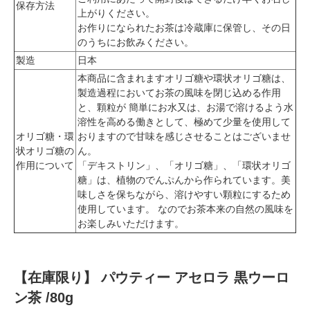
保存方法
上がりください。
お作りになられたお茶は冷蔵庫に保管し、その日
のうちにお飲みください。
製造
日本
本商品に含まれますオリゴ糖や環状オリゴ糖は、
製造過程においてお茶の風味を閉じ込める作用
と、顆粒が 簡単にお水又は、お湯で溶けるよう水
溶性を高める働きとして、極めて少量を使用して
オリゴ糖・環
おりますので甘味を感じさせることはございませ
状オリゴ糖の
ん。
作用について
「デキストリン」、「オリゴ糖」、「環状オリゴ
糖」は、植物のでんぷんから作られています。美
味しさを保ちながら、溶けやすい顆粒にするため
使用しています。 なのでお茶本来の自然の風味を
お楽しみいただけます。
【在庫限り】 パウティー アセロラ 黒ウーロ
ン茶 /80g