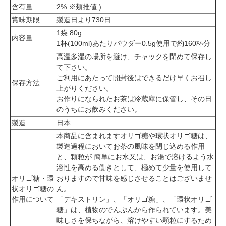
含有量
2% ※類推値 )
賞味期限
製造日より730日
1袋 80g
内容量
1杯(100ml)あたりパウダー0.5g使用で約160杯分
高温多湿の場所を避け、チャックを閉めて保存し
て下さい。
ご利用にあたって開封後はできるだけ早くお召し
保存方法
上がりください。
お作りになられたお茶は冷蔵庫に保管し、その日
のうちにお飲みください。
製造
日本
本商品に含まれますオリゴ糖や環状オリゴ糖は、
製造過程においてお茶の風味を閉じ込める作用
と、顆粒が 簡単にお水又は、お湯で溶けるよう水
溶性を高める働きとして、極めて少量を使用して
オリゴ糖・環
おりますので甘味を感じさせることはございませ
状オリゴ糖の
ん。
作用について
「デキストリン」、「オリゴ糖」、「環状オリゴ
糖」は、植物のでんぷんから作られています。美
味しさを保ちながら、溶けやすい顆粒にするため