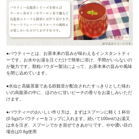
●パウティーとは、お茶本来の旨みが味わえるインスタントティ
ーです。お水やお湯を注ぐだけで簡単に溶け、手間がいらないの
が魅力です。顆粒パウダー製法によって、お茶本来の旨みや風味
を閉じ込めています。
●水仙と高級茶葉である鉄観音が配合されたすっきりとした味わ
いの烏龍茶の中に、ほのかに甘いピーチの香りをお楽しみいただ
けます。
●パウティーのおいしい作り方は、まずはスプーンに軽く１杯分
(0.5g)のパウティーをコップに入れます。続いて100mlのお湯又
は水を注ぎ、スプーンでかき混ぜできあがりです。やや濃い目の
場合は0.8g使用