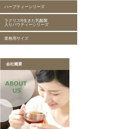
ハーブティーシリーズ
ローストマテ茶 80g
ローストマテ茶 250g
コーヒー風味マテ茶 80g
コーヒー風味マテ茶 250g
ミントマテ茶 80g
ミントマテ茶 250g
オレンジマテ茶 80g
レモンマテ茶 80g
ラクリスR生きた乳酸菌
ジャスミン茶 80g
ジャスミン茶 250g
ルイボスティー 50g
ルイボスティー 250g
入りパウティーシリーズ
業務用サイズ
ラクリスR生きた乳酸菌入り
ラクリスR生きた乳酸菌入り
ラクリスR生きた乳酸菌入り
ラクリスR生きた乳酸菌入り
緑茶 40g
黒烏龍茶 40g
ジャスミン茶 40g
ルイボスティー 40g
黒ウーロン茶 1kg
ジャスミンが香る
ストレート紅茶 1kg
香ばしい麦茶 1kg
烏龍茶 1kg
ほうじ茶 1kg
緑茶 1kg
黒ウーロン茶 1kg
会社概要