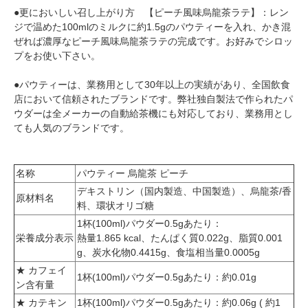
●更においしい召し上がり方 【ピーチ風味烏龍茶ラテ】：レン
ジで温めた100mlのミルクに約1.5gのパウティーを入れ、かき混
ぜれば濃厚なピーチ風味烏龍茶ラテの完成です。お好みでシロッ
プをお使い下さい。
●パウティーは、業務用として30年以上の実績があり、全国飲食
店において信頼されたブランドです。弊社独自製法で作られたパ
ウダーは全メーカーの自動給茶機にも対応しており、業務用とし
ても人気のブランドです。
名称
パウティー 烏龍茶 ピーチ
デキストリン（国内製造、中国製造）、烏龍茶/香
原材料名
料、環状オリゴ糖
1杯(100ml)パウダー0.5gあたり：
栄養成分表示
熱量1.865 kcal、たんぱく質0.022g、脂質0.001
g、炭水化物0.4415g、食塩相当量0.0005g
★ カフェイ
1杯(100ml)パウダー0.5gあたり：約0.01g
ン含有量
★ カテキン
1杯(100ml)パウダー0.5gあたり：約0.06g ( 約1