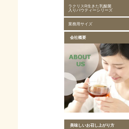
ラクリスR生きた乳酸菌
ジャスミン茶 80g
ジャスミン茶 250g
ルイボスティー 50g
ルイボスティー 250g
入りパウティーシリーズ
業務用サイズ
ラクリスR生きた乳酸菌入り
ラクリスR生きた乳酸菌入り
ラクリスR生きた乳酸菌入り
ラクリスR生きた乳酸菌入り
緑茶 40g
黒烏龍茶 40g
ジャスミン茶 40g
ルイボスティー 40g
会社概要
黒ウーロン茶 1kg
ジャスミンが香る
ストレート紅茶 1kg
香ばしい麦茶 1kg
烏龍茶 1kg
ほうじ茶 1kg
緑茶 1kg
黒ウーロン茶 1kg
美味しいお召し上がり方