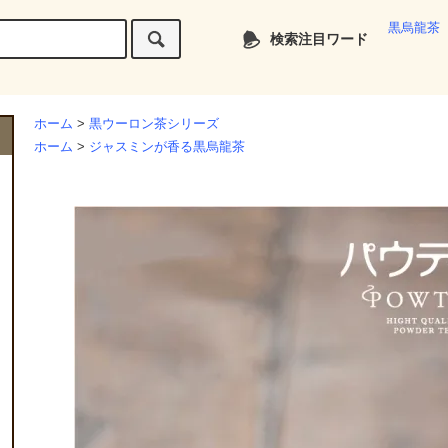
黒烏龍茶
検索注目ワード
ホーム
>
黒ウーロン茶シリーズ
ホーム
>
ジャスミンが香る黒烏龍茶