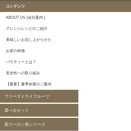
コンテンツ
ABOUT US [会社案内 ]
アレンジレシピのご紹介
美味しいお召し上がりかた
お茶の特徴
パウティーとは？
安全性への取り組み
【重要】夏季休業のご案内
フリーズドライフルーツ
選べるセット
イチゴ(5mm)60g
イチゴ(5mm)200g
イチゴ(8mm)200g
フレーズホール50g
フレーズホール150g
イチゴスライス
バナナ60g
バナナ200g
マンゴー60g
マンゴー200g
ラズベリー60g
ラズベリー200g
黄桃60g
黄桃200g
コーン200g
黒ウーロン茶シリーズ
選べる 2種類