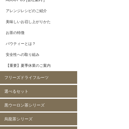
アレンジレシピのご紹介
美味しいお召し上がりかた
お茶の特徴
パウティーとは？
安全性への取り組み
【重要】夏季休業のご案内
フリーズドライフルーツ
選べるセット
イチゴ(5mm)60g
イチゴ(5mm)200g
イチゴ(8mm)200g
フレーズホール50g
フレーズホール150g
イチゴスライス
バナナ60g
バナナ200g
マンゴー60g
マンゴー200g
ラズベリー60g
ラズベリー200g
黄桃60g
黄桃200g
コーン200g
黒ウーロン茶シリーズ
選べる 2種類
烏龍茶シリーズ
黒ウーロン茶 80g
黒ウーロン茶 250g
黒ウーロン茶 1kg
ジャスミンが香る
ジャスミンが香る
ジャスミンが香る
ピーチ黒ウーロン茶 80g
ピーチ黒ウーロン茶 250g
バニラ黒ウーロン茶 80g
アセロラ黒ウーロン茶 80g
黒ウーロン茶 80g
黒ウーロン茶 250g
黒ウーロン茶 1kg