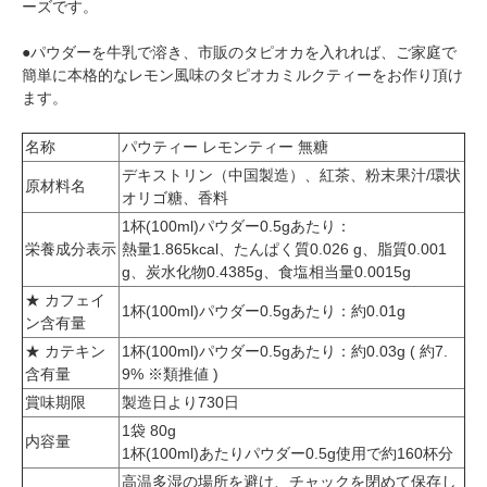
ーズです。
●パウダーを牛乳で溶き、市販のタピオカを入れれば、ご家庭で
簡単に本格的なレモン風味のタピオカミルクティーをお作り頂け
ます。
名称
パウティー レモンティー 無糖
デキストリン（中国製造）、紅茶、粉末果汁/環状
原材料名
オリゴ糖、香料
1杯(100ml)パウダー0.5gあたり：
栄養成分表示
熱量1.865kcal、たんぱく質0.026 g、脂質0.001
g、炭水化物0.4385g、食塩相当量0.0015g
★ カフェイ
1杯(100ml)パウダー0.5gあたり：約0.01g
ン含有量
★ カテキン
1杯(100ml)パウダー0.5gあたり：約0.03g ( 約7.
含有量
9% ※類推値 )
賞味期限
製造日より730日
1袋 80g
内容量
1杯(100ml)あたりパウダー0.5g使用で約160杯分
高温多湿の場所を避け、チャックを閉めて保存し