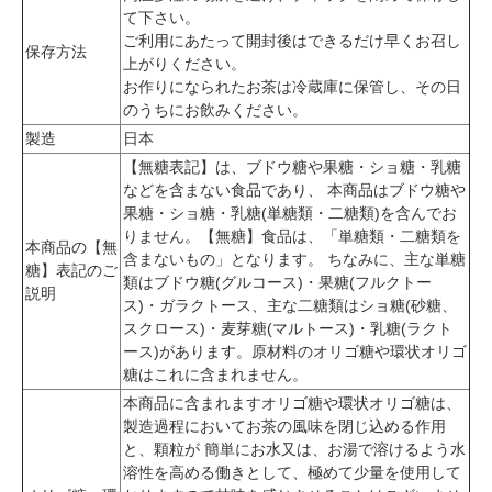
て下さい。
ご利用にあたって開封後はできるだけ早くお召し
保存方法
上がりください。
お作りになられたお茶は冷蔵庫に保管し、その日
のうちにお飲みください。
製造
日本
【無糖表記】は、ブドウ糖や果糖・ショ糖・乳糖
などを含まない食品であり、 本商品はブドウ糖や
果糖・ショ糖・乳糖(単糖類・二糖類)を含んでお
りません。【無糖】食品は、「単糖類・二糖類を
本商品の【無
含まないもの」となります。 ちなみに、主な単糖
糖】表記のご
類はブドウ糖(グルコース)・果糖(フルクトー
説明
ス)・ガラクトース、主な二糖類はショ糖(砂糖、
スクロース)・麦芽糖(マルトース)・乳糖(ラクト
ース)があります。原材料のオリゴ糖や環状オリゴ
糖はこれに含まれません。
本商品に含まれますオリゴ糖や環状オリゴ糖は、
製造過程においてお茶の風味を閉じ込める作用
と、顆粒が 簡単にお水又は、お湯で溶けるよう水
溶性を高める働きとして、極めて少量を使用して