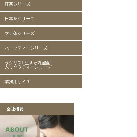
紅茶シリーズ
烏龍茶 80g
烏龍茶 250g
烏龍茶 1kg
ピーチ烏龍茶 80g
カシス烏龍茶 80g
アップル烏龍茶 80g
マスカット烏龍茶 80g
日本茶シリーズ
ストレート紅茶 無糖 80g
ストレート紅茶 無糖 250g
ストレート紅茶 無糖 1kg
アールグレイ紅茶 80g
アールグレイ紅茶 250g
レモンティー 80g
レモンティー 250g
キャラメルティー 80g
キャラメルティー 250g
アップルティー 80g
アップルティー 250g
トロピカルティー 250g
ストロベリーティー 250g
マテ茶シリーズ
緑茶 80g
緑茶 250g
緑茶 1kg
香りほうじ茶 80g
ほうじ茶 250g
香り麦茶 80g
麦茶 250g
香ばしい麦茶 1kg
抹茶入り玄米茶 80g
玄米茶 250g
ハーブティーシリーズ
ローストマテ茶 80g
ローストマテ茶 250g
コーヒー風味マテ茶 80g
コーヒー風味マテ茶 250g
ミントマテ茶 80g
ミントマテ茶 250g
オレンジマテ茶 80g
レモンマテ茶 80g
ラクリスR生きた乳酸菌
ジャスミン茶 80g
ジャスミン茶 250g
ルイボスティー 50g
ルイボスティー 250g
入りパウティーシリーズ
業務用サイズ
ラクリスR生きた乳酸菌入り
ラクリスR生きた乳酸菌入り
ラクリスR生きた乳酸菌入り
ラクリスR生きた乳酸菌入り
緑茶 40g
黒烏龍茶 40g
ジャスミン茶 40g
ルイボスティー 40g
黒ウーロン茶 1kg
ジャスミンが香る
ストレート紅茶 1kg
香ばしい麦茶 1kg
烏龍茶 1kg
ほうじ茶 1kg
緑茶 1kg
黒ウーロン茶 1kg
会社概要