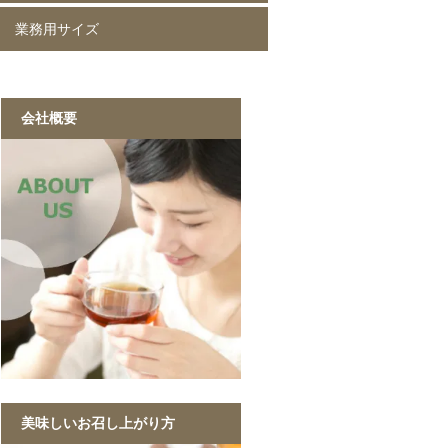
業務用サイズ
ラクリスR生きた乳酸菌入り
ラクリスR生きた乳酸菌入り
ラクリスR生きた乳酸菌入り
ラクリスR生きた乳酸菌入り
緑茶 40g
黒烏龍茶 40g
ジャスミン茶 40g
ルイボスティー 40g
黒ウーロン茶 1kg
ジャスミンが香る
ストレート紅茶 1kg
香ばしい麦茶 1kg
烏龍茶 1kg
ほうじ茶 1kg
緑茶 1kg
黒ウーロン茶 1kg
会社概要
美味しいお召し上がり方